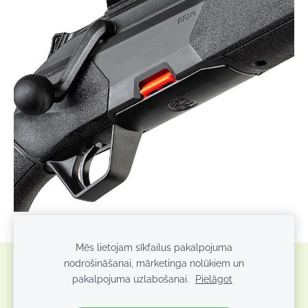
Mēs lietojam sīkfailus pakalpojuma
nodrošināšanai, mārketinga nolūkiem un
Sīkdatnes
pakalpojuma uzlabošanai.
Pielāgot
Veidots ar
Mozello
- labo mājas lapu ģeneratoru.