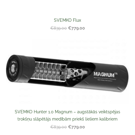
SVEMKO Flux
€779.00
€839.00
SVEMKO Hunter 1.0 Magnum – augstākās veiktspējas
trokšņu slāpētājs medībām priekš lieliem kalibriem
€779.00
€839.00