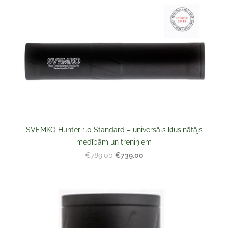
SVEMKO Hunter 1.0 Standard – universāls klusinātājs
medībām un treniņiem
€739.00
€789.00