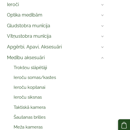
Ieroči
›
Optika medībām
›
Gludstobra munīcija
›
Vītņustobra munīcija
›
Apgērbi, Apavi, Aksesuāri
›
Medību aksesuāri
›
Trokšņu slāpētāji
Ieroču somas/kastes
Ieroču kopšanai
Ieroču siksnas
Taktiskā kamera
Šaušanas brilles
Meža kameras