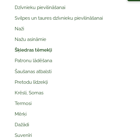
Dzīvnieku pievilināšanai
Svilpes un taures dzīvnieku pievilināšanai
Naži
Nažu asināmie
Šķiedras tēmekļi
Patronu lādēšana
Šaušanas atbalsti
Pretodu līdzekļi
Krēsli, Somas
Termosi
Mērķi
Dažādi
Suvenīri