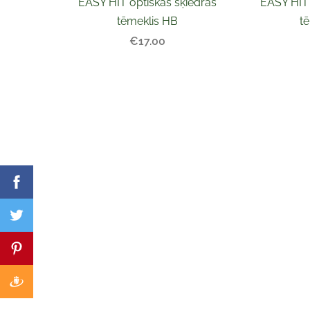
EASY HIT optiskās šķiedras
EASY HIT 
tēmeklis HB
t
€17.00