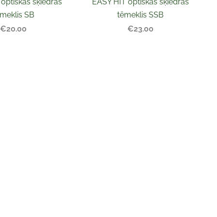
optiskās šķiedras
EASY HIT optiskās šķiedras
ēmeklis SB
tēmeklis SSB
€20.00
€23.00