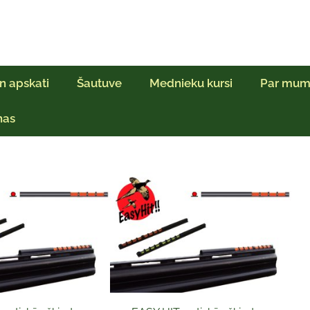
n apskati
Šautuve
Mednieku kursi
Par mum
ņas