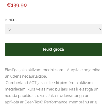
€139.90
izmērs
Ielikt grozā
Elastīga jaka aktīvam medniekam - Augsta elpojamība
un ūdens necaurlaidība.
Cumberland ACT jaka ir lieliski piemērota aktīvam
medniekam, kurš vēlas medību jaku kas ir elastīga un
nerada papildus troksni. Jaka ir ūdensizturīga un
aprīkota ar Deer-Tex® Performance membrānu ar 5