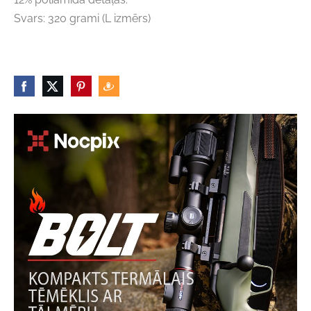
Svars: 320 grami (L izmērs)