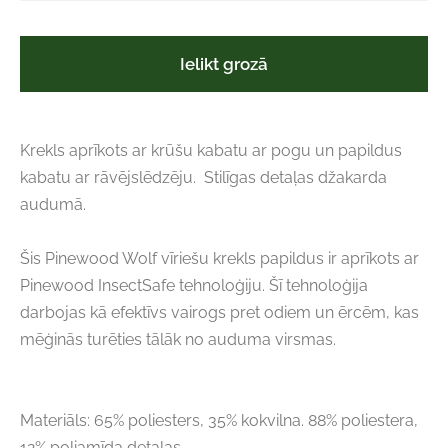
Ielikt grozā
Krekls aprīkots ar krūšu kabatu ar pogu un papildus
kabatu ar rāvējslēdzēju. Stilīgas detaļas džakarda
audumā.
Šis Pinewood Wolf vīriešu krekls papildus ir aprīkots ar
Pinewood InsectSafe tehnoloģiju. Šī tehnoloģija
darbojas kā efektīvs vairogs pret odiem un ērcēm, kas
mēģinās turēties tālāk no auduma virsmas.
Materiāls: 65% poliesters, 35% kokvilna. 88% poliestera,
12% poliamīda detaļas.