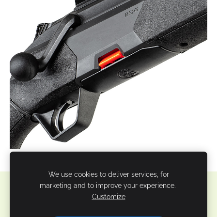
We use cookies to deliver services, for
marketing and to improve your experience.
Sīkdatnes
Customize
Veidots ar
Mozello
- labo mājas lapu ģeneratoru.