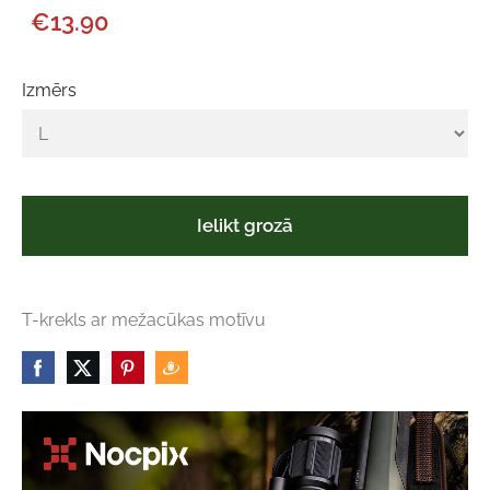
€13.90
Izmērs
Ielikt grozā
T-krekls ar mežacūkas motīvu