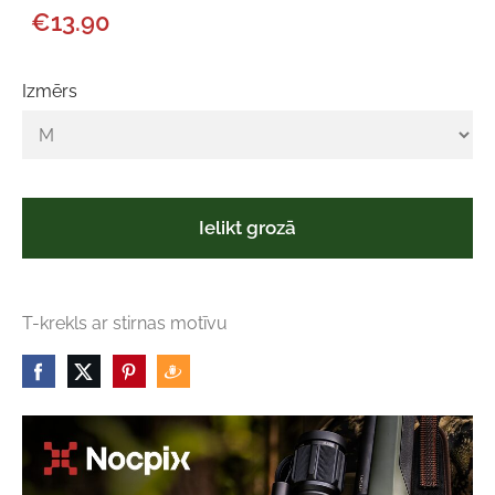
€13.90
Izmērs
Ielikt grozā
T-krekls ar stirnas motīvu