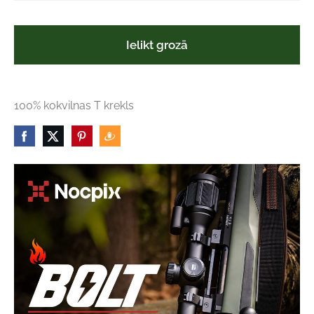
Ielikt grozā
100% kokvilnas T krekls