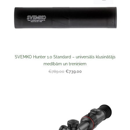
SVEMKO Hunter 1.0 Standard – universāls klusinātājs
medībām un treniņiem
€739.00
€789.00