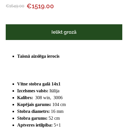
€1519.00
€1649.00
Ielikt grozā
Taisnā aizslēga ierocis
Vītne stobra galā 14x1
Izcelsmes valsts:
Itālija
Kalibrs:
308 win, 3006
Kopējais garums:
104 cm
Stobra diametrs:
16 mm
Stobra garums:
52 cm
Aptveres ietilpība:
5+1