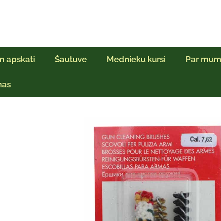
n apskati
Šautuve
Mednieku kursi
Par mum
ņas