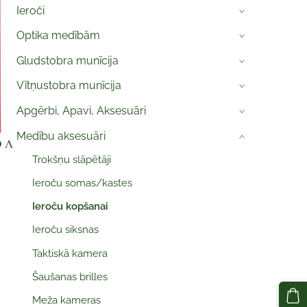
Ieroči
›
Optika medībām
›
Gludstobra munīcija
›
Vītņustobra munīcija
›
Apgērbi, Apavi, Aksesuāri
›
Medību aksesuāri
›
Trokšņu slāpētāji
Ieroču somas/kastes
Ieroču kopšanai
Ieroču siksnas
Taktiskā kamera
Šaušanas brilles
Meža kameras