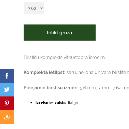
Ielikt grozā
Birstīšu komplekts vītņustobra ierocim.
Komplektā ietilpst:
saru, neilona un vara birstīte 
Pieejamie birstīšu izmēri:
5.6 mm, 7 mm, 7.62 m
Izcelsmes valsts:
Itālija