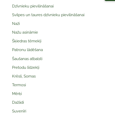
Dzīvnieku pievilināšanai
Svilpes un taures dzīvnieku pievilināšanai
Naži
Nažu asināmie
Šķiedras tēmekļi
Patronu lādēšana
Šaušanas atbalsti
Pretodu līdzekļi
Krēsli, Somas
Termosi
Mērķi
Dažādi
Suvenīri