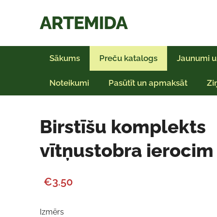
ARTEMIDA
Sākums
Preču katalogs
Jaunumi u
Noteikumi
Pasūtīt un apmaksāt
Zi
Birstīšu komplekts
vītņustobra ierocim
€3.50
Izmērs