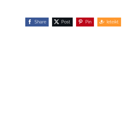
Share
Post
Pin
Ieteikt