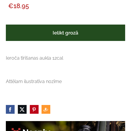
€18.95
Ielikt grozā
Ieroča tīrīšanas aukla 12cal
Attēlam ilustratīva nozīme