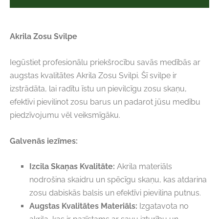
Akrila Zosu Svilpe
Iegūstiet profesionālu priekšrocību savās medībās ar
augstas kvalitātes Akrila Zosu Svilpi. Šī svilpe ir
izstrādāta, lai radītu īstu un pievilcīgu zosu skaņu,
efektīvi pievilinot zosu barus un padarot jūsu medību
piedzīvojumu vēl veiksmīgāku.
Galvenās iezīmes:
Izcila Skaņas Kvalitāte:
Akrila materiāls
nodrošina skaidru un spēcīgu skaņu, kas atdarina
zosu dabiskās balsis un efektīvi pievilina putnus.
Augstas Kvalitātes Materiāls:
Izgatavota no