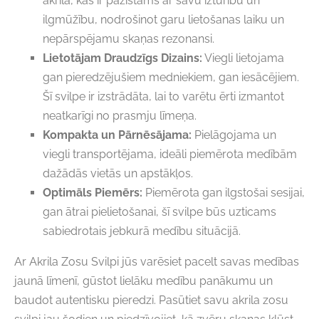
akrila, kas ir pazīstams ar savu izturību un
ilgmūžību, nodrošinot garu lietošanas laiku un
nepārspējamu skaņas rezonansi.
Lietotājam Draudzīgs Dizains:
Viegli lietojama
gan pieredzējušiem medniekiem, gan iesācējiem.
Šī svilpe ir izstrādāta, lai to varētu ērti izmantot
neatkarīgi no prasmju līmeņa.
Kompakta un Pārnēsājama:
Pielāgojama un
viegli transportējama, ideāli piemērota medībām
dažādās vietās un apstākļos.
Optimāls Piemērs:
Piemērota gan ilgstošai sesijai,
gan ātrai pielietošanai, šī svilpe būs uzticams
sabiedrotais jebkurā medību situācijā.
Ar Akrila Zosu Svilpi jūs varēsiet pacelt savas medības
jaunā līmenī, gūstot lielāku medību panākumu un
baudot autentisku pieredzi. Pasūtiet savu akrila zosu