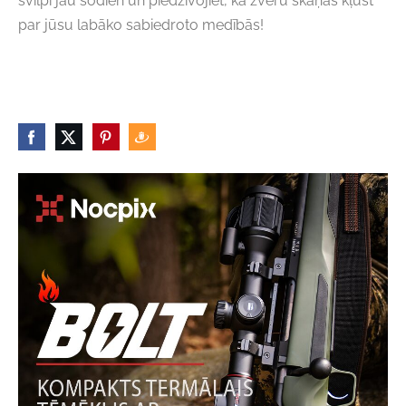
svilpi jau šodien un piedzīvojiet, kā zvēru skaņas kļūst
par jūsu labāko sabiedroto medībās!