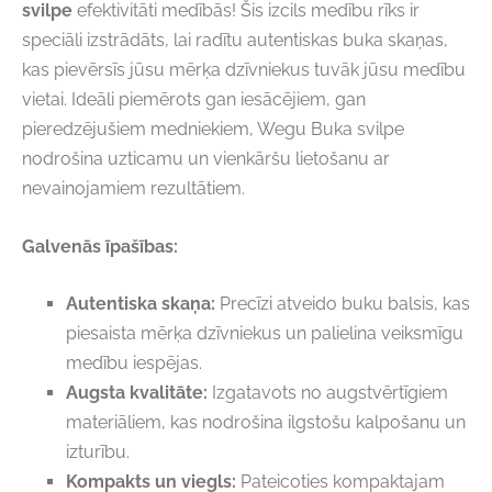
svilpe
efektivitāti medībās! Šis izcils medību rīks ir
speciāli izstrādāts, lai radītu autentiskas buka skaņas,
kas pievērsīs jūsu mērķa dzīvniekus tuvāk jūsu medību
vietai. Ideāli piemērots gan iesācējiem, gan
pieredzējušiem medniekiem, Wegu Buka svilpe
nodrošina uzticamu un vienkāršu lietošanu ar
nevainojamiem rezultātiem.
Galvenās īpašības:
Autentiska skaņa:
Precīzi atveido buku balsis, kas
piesaista mērķa dzīvniekus un palielina veiksmīgu
medību iespējas.
Augsta kvalitāte:
Izgatavots no augstvērtīgiem
materiāliem, kas nodrošina ilgstošu kalpošanu un
izturību.
Kompakts un viegls:
Pateicoties kompaktajam