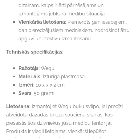
dizainam, kalps ir ērti pārnēsājams un
izmantojams jebkurā medību situācijā.
Vienkārša lietošana:
Piemērots gan iesācējiem,
gan pieredzējušiem medniekiem, nodrošinot ātru
apguvi un efektīvu izmantošanu.
Tehniskās specifikācijas:
Ražotājs:
Wegu
Materiāls:
Izturīga plastmasa
Izmēri:
10 x 3 x 2 cm
Svars:
50 grami
Lietošana:
Izmantojiet Wegu buku svilpo, lai precīzi
atveidotu dažādas briežu saucienu skaņas, kas
piesaistīs šos dzīvniekus jūsu medību teritorijai.
Produkts ir viegli lietojams, vienkārši iepūšot