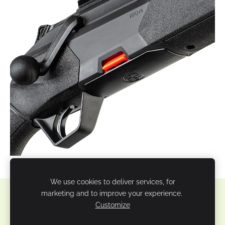
We use cookies to deliver services, for
marketing and to improve your experience.
Sīkdatnes
Customize
Veidots ar
Mozello
- labo mājas lapu ģeneratoru.