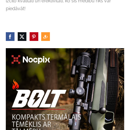
izcilo kvalitāti un efektivitāti, ko šis medību rīks var
piedāvāt!