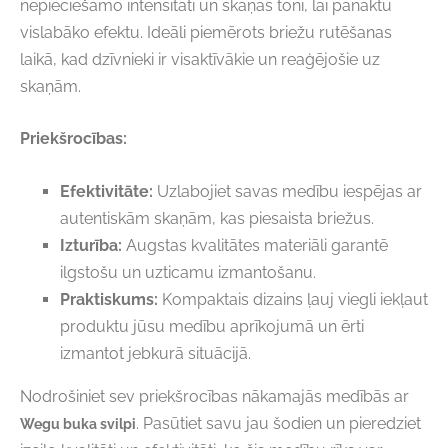
nepieciešamo intensitāti un skaņas toni, lai panāktu
vislabāko efektu. Ideāli piemērots briežu rutēšanas
laikā, kad dzīvnieki ir visaktīvākie un reaģējošie uz
skaņām.
Priekšrocības:
Efektivitāte:
Uzlabojiet savas medību iespējas ar
autentiskām skaņām, kas piesaista briežus.
Izturība:
Augstas kvalitātes materiāli garantē
ilgstošu un uzticamu izmantošanu.
Praktiskums:
Kompaktais dizains ļauj viegli iekļaut
produktu jūsu medību aprīkojumā un ērti
izmantot jebkurā situācijā.
Nodrošiniet sev priekšrocības nākamajās medībās ar
. Pasūtiet savu jau šodien un pieredziet
Wegu buka svilpi