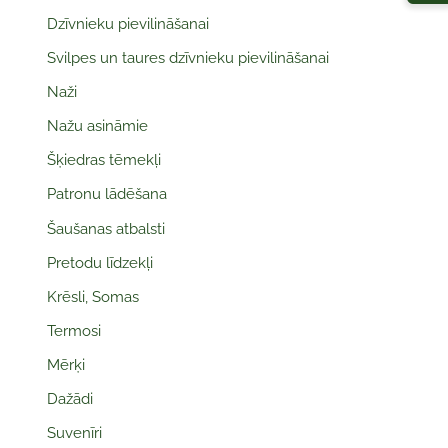
Dzīvnieku pievilināšanai
Svilpes un taures dzīvnieku pievilināšanai
Naži
Nažu asināmie
Šķiedras tēmekļi
Patronu lādēšana
Šaušanas atbalsti
Pretodu līdzekļi
Krēsli, Somas
Termosi
Mērķi
Dažādi
Suvenīri