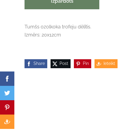
Izpārdots
Tumšs ozolkoka trofeju dēlītis.
Izmērs: 20x12cm
Share
Post
Pin
Ieteikt