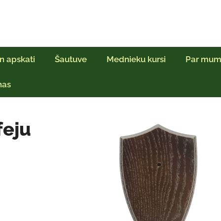
n apskati
Šautuve
Mednieku kursi
Par mum
ņas
feju