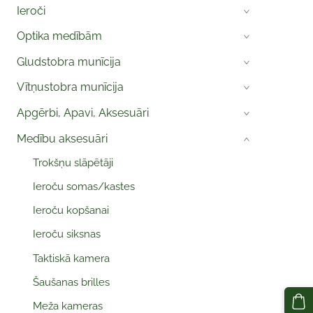
Ieroči
›
Optika medībām
›
Gludstobra munīcija
›
Vītņustobra munīcija
›
Apgērbi, Apavi, Aksesuāri
›
Medību aksesuāri
›
Trokšņu slāpētāji
Ieroču somas/kastes
Ieroču kopšanai
Ieroču siksnas
Taktiskā kamera
Šaušanas brilles
Meža kameras