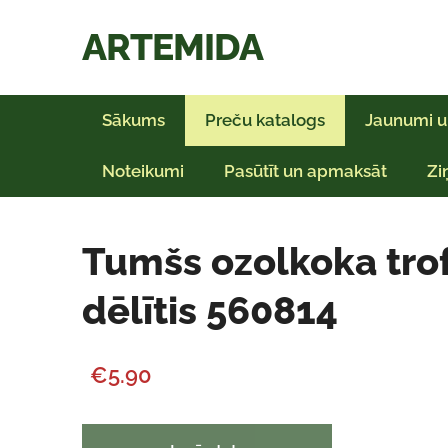
ARTEMIDA
Sākums
Preču katalogs
Jaunumi u
Noteikumi
Pasūtīt un apmaksāt
Zi
Tumšs ozolkoka tro
dēlītis 560814
€5.90