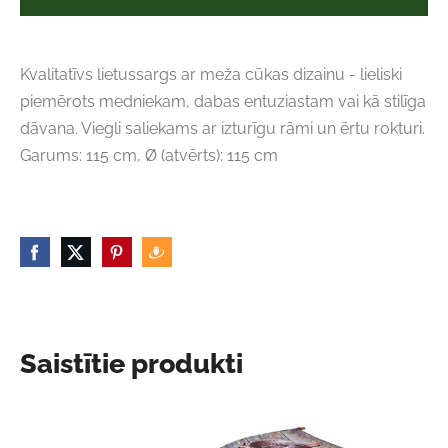
Kvalitatīvs lietussargs ar meža cūkas dizainu - lieliski
piemērots medniekam, dabas entuziastam vai kā stilīga
dāvana. Viegli saliekams ar izturīgu rāmi un ērtu rokturi.
Garums: 115 cm, Ø (atvērts): 115 cm
Saistītie produkti