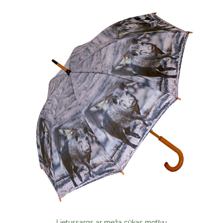
Lietussargs ar meža cūkas motīvu