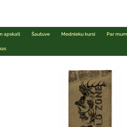
n apskati
Šautuve
Mednieku kursi
Par mum
ņas