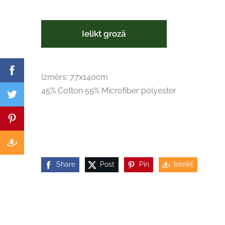
Ielikt grozā
Izmērs: 77x140cm
45% Cotton 55% Microfiber polyester
Share
Post
Pin
Ieteikt