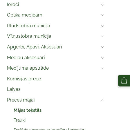
Ieroči
›
Optika medībām
›
Gludstobra munīcija
›
Vītņustobra munīcija
›
Apgērbi, Apavi, Aksesuāri
›
Medību aksesuāri
›
Medījuma apstrāde
›
Komisijas prece
Laivas
Preces mājai
›
Mājas tekstils
Trauki
Dažādas preces ar medību tematiku