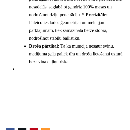
nesadalās, saglabājot gandrīz 100% masas un
nodrošinot dziļu penetrāciju. *
Precizitāte:
Pateicoties lodes ģeometrijai un melnajam
pārklājumam, tiek samazināta berze stobrā,
nodrošinot stabilu ballistiku.
Droša pārtikai:
Tā kā munīcija nesatur svinu,
medījuma gaļa paliek tīra un droša lietošanai uzturā
bez svina daļiņu riska.