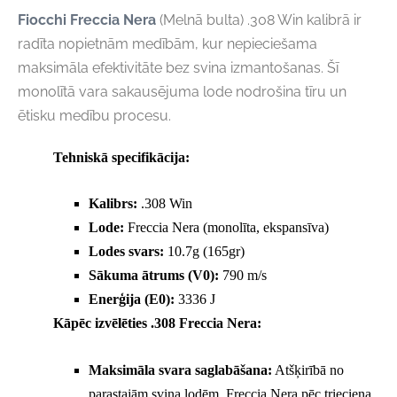
Fiocchi Freccia Nera
(Melnā bulta) .308 Win kalibrā ir
radīta nopietnām medībām, kur nepieciešama
maksimāla efektivitāte bez svina izmantošanas. Šī
monolītā vara sakausējuma lode nodrošina tīru un
ētisku medību procesu.
Tehniskā specifikācija:
Kalibrs:
.308 Win
Lode:
Freccia Nera (monolīta, ekspansīva)
Lodes svars:
10.7g (165gr)
Sākuma ātrums (V0):
790 m/s
Enerģija (E0):
3336 J
Kāpēc izvēlēties .308 Freccia Nera:
Maksimāla svara saglabāšana:
Atšķirībā no
parastajām svina lodēm, Freccia Nera pēc trieciena