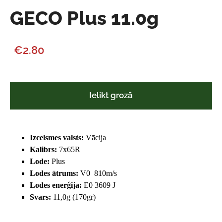
GECO Plus 11.0g
€2.80
Ielikt grozā
Izcelsmes valsts:
Vācija
Kalibrs:
7x65R
Lode:
Plus
Lodes ātrums:
V0 810m/s
Lodes enerģija:
E0 3609 J
Svars:
11,0g (170gr)