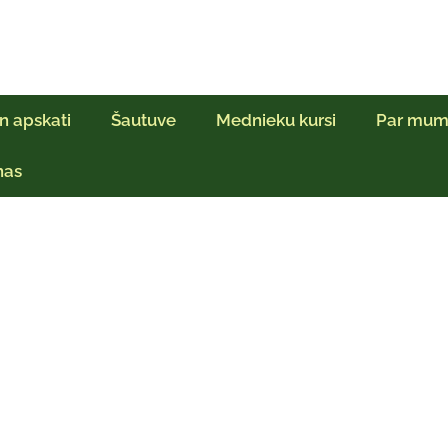
n apskati
Šautuve
Mednieku kursi
Par mum
ņas