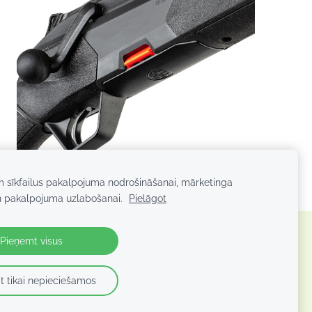
m sīkfailus pakalpojuma nodrošināšanai, mārketinga
n pakalpojuma uzlabošanai.
Pielāgot
Pieņemt visus
t tikai nepieciešamos