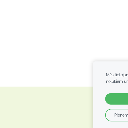
Mēs lietoja
nolūkiem u
Pieņem