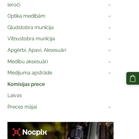
Ieroči
›
Optika medībām
›
Gludstobra munīcija
›
Vītņustobra munīcija
›
Apgērbi, Apavi, Aksesuāri
›
Medību aksesuāri
›
Medījuma apstrāde
›
Komisijas prece
Laivas
Preces mājai
›