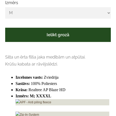
Izmērs
Ielikt grozā
Silta un ērta flīša jaka medībām un atpūtai.
Krūšu kabata ar rāvējslēdzi.
Izcelsmes vasts:
Zviedrija
Sastāvs:
100% Poliesters
Krāsa:
Realtree AP Blaze HD
Izmērs: M; XXXXL