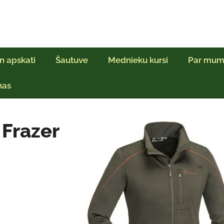
n apskati
Šautuve
Mednieku kursi
Par mum
ņas
 Frazer