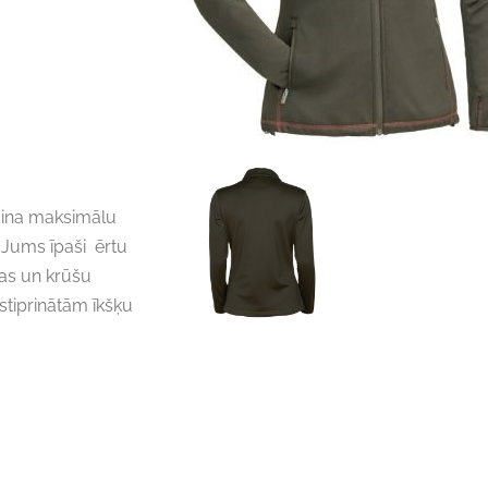
ošina maksimālu
 Jums īpaši ērtu
tas un krūšu
stiprinātām īkšķu