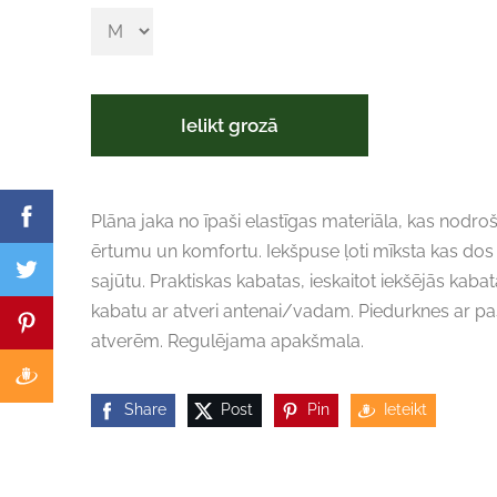
Ielikt grozā
Plāna jaka no īpaši elastīgas materiāla, kas nodr
ērtumu un komfortu. Iekšpuse ļoti mīksta kas dos
sajūtu. Praktiskas kabatas, ieskaitot iekšējās kaba
kabatu ar atveri antenai/vadam. Piedurknes ar pa
atverēm. Regulējama apakšmala.
Share
Post
Pin
Ieteikt