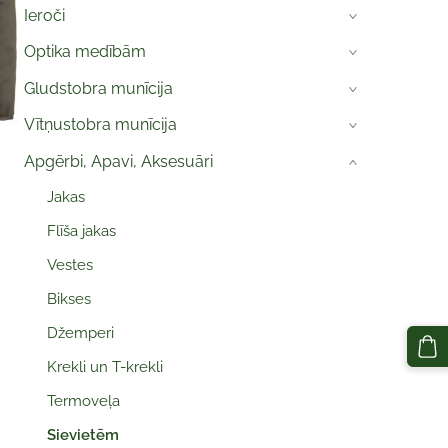
Ieroči
›
Optika medībām
›
Gludstobra munīcija
›
Vītņustobra munīcija
›
Apgērbi, Apavi, Aksesuāri
›
Jakas
Flīša jakas
Vestes
Bikses
Džemperi
Krekli un T-krekli
Termoveļa
Sievietēm