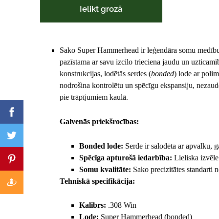
Ielikt grozā
Sako Super Hammerhead ir leģendāra somu medību 
pazīstama ar savu izcilo trieciena jaudu un uzticamī
konstrukcijas, lodētās serdes (
bonded
) lode ar polim
nodrošina kontrolētu un spēcīgu ekspansiju, nezaud
pie trāpījumiem kaulā.
Galvenās priekšrocības:
Bonded lode:
Serde ir salodēta ar apvalku, g
Spēcīga apturošā iedarbība:
Lieliska izvēl
Somu kvalitāte:
Sako precizitātes standarti
Tehniskā specifikācija:
Kalibrs:
.308 Win
Lode:
Super Hammerhead (bonded)