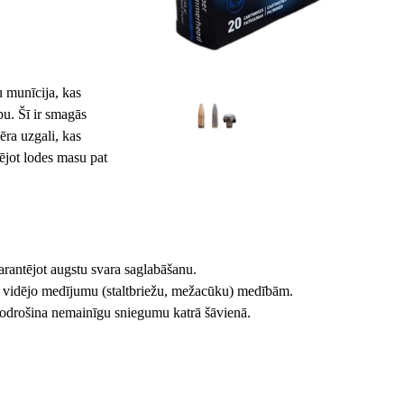
munīcija, kas
bu. Šī ir smagās
ēra uzgali, kas
ējot lodes masu pat
arantējot augstu svara saglabāšanu.
e vidējo medījumu (staltbriežu, mežacūku) medībām.
 nodrošina nemainīgu sniegumu katrā šāvienā.