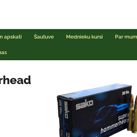
n apskati
Šautuve
Mednieku kursi
Par mum
ņas
rhead