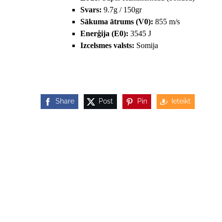
Svars:
9.7g / 150gr
Sākuma ātrums (V0):
855 m/s
Enerģija (E0):
3545 J
Izcelsmes valsts:
Somija
Share
Post
Pin
Ieteikt