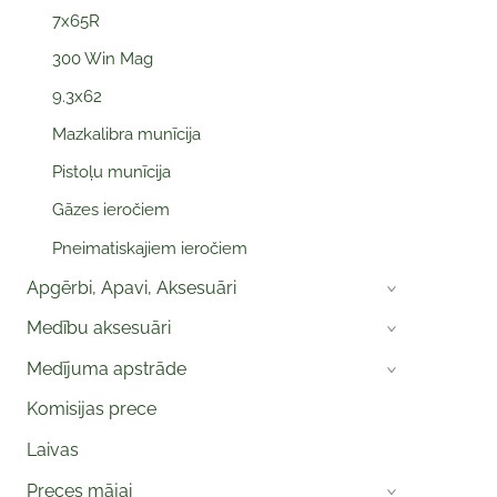
7x65R
300 Win Mag
9.3x62
Mazkalibra munīcija
Pistoļu munīcija
Gāzes ieročiem
Pneimatiskajiem ieročiem
Apgērbi, Apavi, Aksesuāri
›
Medību aksesuāri
›
Medījuma apstrāde
›
Komisijas prece
Laivas
Preces mājai
›