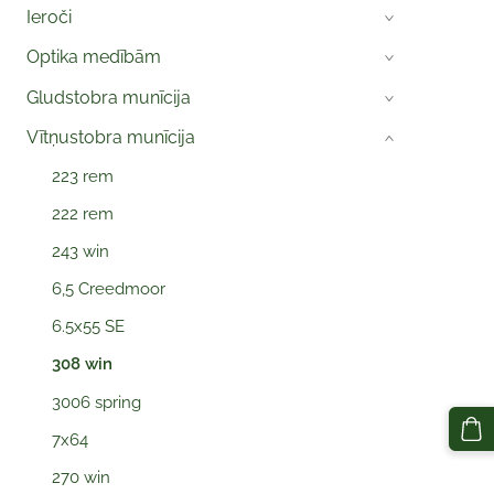
Ieroči
›
Optika medībām
›
Gludstobra munīcija
›
Vītņustobra munīcija
›
223 rem
222 rem
243 win
6,5 Creedmoor
6.5x55 SE
308 win
3006 spring
7x64
270 win